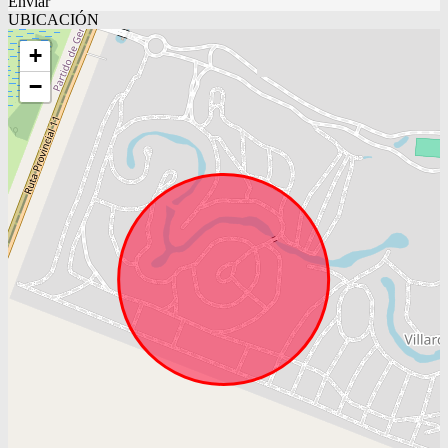
Enviar
UBICACIÓN
+
−