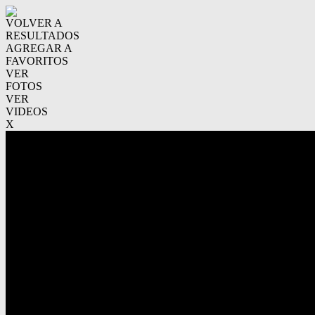
VOLVER A
RESULTADOS
AGREGAR A
FAVORITOS
VER
FOTOS
VER
VIDEOS
X