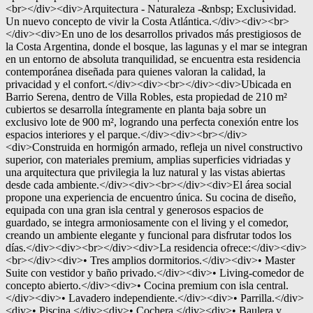
<br></div><div>Arquitectura - Naturaleza -&nbsp; Exclusividad.
Un nuevo concepto de vivir la Costa Atlántica.</div><div><br>
</div><div>En uno de los desarrollos privados más prestigiosos de
la Costa Argentina, donde el bosque, las lagunas y el mar se integran
en un entorno de absoluta tranquilidad, se encuentra esta residencia
contemporánea diseñada para quienes valoran la calidad, la
privacidad y el confort.</div><div><br></div><div>Ubicada en
Barrio Serena, dentro de Villa Robles, esta propiedad de 210 m²
cubiertos se desarrolla íntegramente en planta baja sobre un
exclusivo lote de 900 m², logrando una perfecta conexión entre los
espacios interiores y el parque.</div><div><br></div>
<div>Construida en hormigón armado, refleja un nivel constructivo
superior, con materiales premium, amplias superficies vidriadas y
una arquitectura que privilegia la luz natural y las vistas abiertas
desde cada ambiente.</div><div><br></div><div>El área social
propone una experiencia de encuentro única. Su cocina de diseño,
equipada con una gran isla central y generosos espacios de
guardado, se integra armoniosamente con el living y el comedor,
creando un ambiente elegante y funcional para disfrutar todos los
días.</div><div><br></div><div>La residencia ofrece:</div><div>
<br></div><div>• Tres amplios dormitorios.</div><div>• Master
Suite con vestidor y baño privado.</div><div>• Living-comedor de
concepto abierto.</div><div>• Cocina premium con isla central.
</div><div>• Lavadero independiente.</div><div>• Parrilla.</div>
<div>• Piscina.</div><div>• Cochera.</div><div>• Baulera y