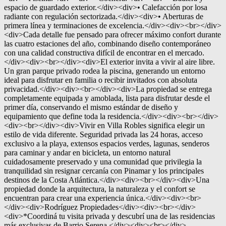
espacio de guardado exterior.</div><div>• Calefacción por losa
radiante con regulación sectorizada.</div><div>• Aberturas de
primera línea y terminaciones de excelencia.</div><div><br></div>
<div>Cada detalle fue pensado para ofrecer máximo confort durante
las cuatro estaciones del año, combinando diseño contemporáneo
con una calidad constructiva difícil de encontrar en el mercado.
</div><div><br></div><div>El exterior invita a vivir al aire libre.
Un gran parque privado rodea la piscina, generando un entorno
ideal para disfrutar en familia o recibir invitados con absoluta
privacidad.</div><div><br></div><div>La propiedad se entrega
completamente equipada y amoblada, lista para disfrutar desde el
primer día, conservando el mismo estándar de diseño y
equipamiento que define toda la residencia.</div><div><br></div>
<div><br></div><div>Vivir en Villa Robles significa elegir un
estilo de vida diferente. Seguridad privada las 24 horas, acceso
exclusivo a la playa, extensos espacios verdes, lagunas, senderos
para caminar y andar en bicicleta, un entorno natural
cuidadosamente preservado y una comunidad que privilegia la
tranquilidad sin resignar cercanía con Pinamar y los principales
destinos de la Costa Atlántica.</div><div><br></div><div>Una
propiedad donde la arquitectura, la naturaleza y el confort se
encuentran para crear una experiencia única.</div><div><br>
</div><div>Rodríguez Propiedades</div><div><br></div>
<div>*Coordiná tu visita privada y descubrí una de las residencias
más exclusivas de Barrio Serena.</div><div><br></div>