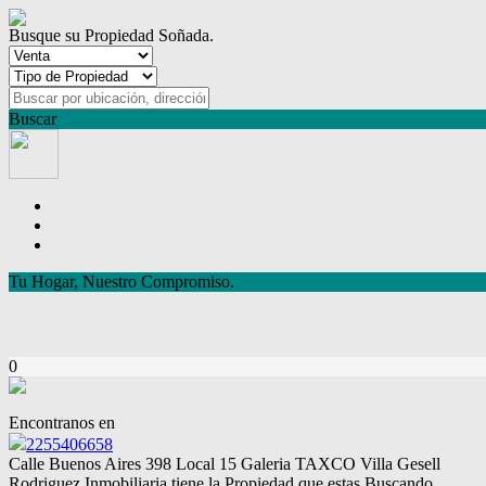
Busque su Propiedad Soñada.
Buscar
Tu Hogar, Nuestro Compromiso.
0
Encontranos en
2255406658
Calle Buenos Aires 398 Local 15 Galeria TAXCO Villa Gesell
Rodriguez Inmobiliaria tiene la Propiedad que estas Buscando.